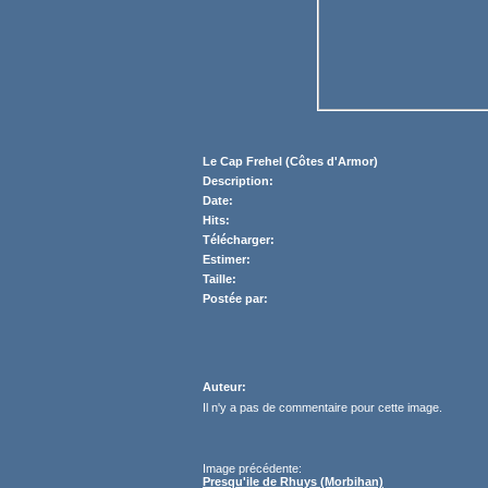
Le Cap Frehel (Côtes d'Armor)
Description:
Date:
Hits:
Télécharger:
Estimer:
Taille:
Postée par:
Auteur:
Il n'y a pas de commentaire pour cette image.
Image précédente:
Presqu'ile de Rhuys (Morbihan)